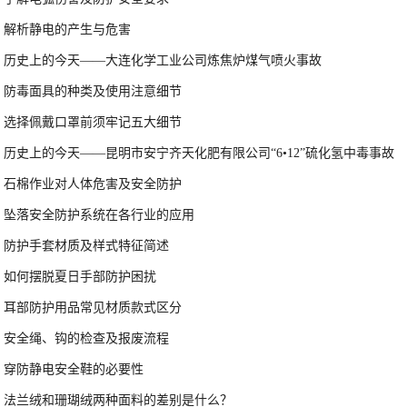
解析静电的产生与危害
历史上的今天——大连化学工业公司炼焦炉煤气喷火事故
防毒面具的种类及使用注意细节
选择佩戴口罩前须牢记五大细节
历史上的今天——昆明市安宁齐天化肥有限公司“6•12”硫化氢中毒事故
石棉作业对人体危害及安全防护
坠落安全防护系统在各行业的应用
防护手套材质及样式特征简述
如何摆脱夏日手部防护困扰
耳部防护用品常见材质款式区分
安全绳、钩的检查及报废流程
穿防静电安全鞋的必要性
法兰绒和珊瑚绒两种面料的差别是什么？