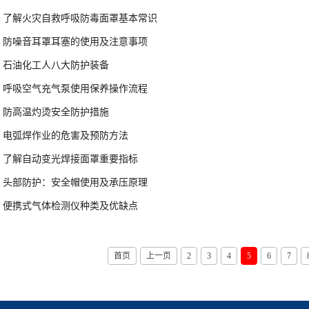
了解火灾自救呼吸防毒面罩基本常识
防噪音耳罩耳塞的使用及注意事项
石油化工人八大防护装备
呼吸空气充气泵使用保养操作流程
防高温灼烫安全防护措施
电弧焊作业的危害及预防方法
了解自动变光焊接面罩重要指标
头部防护：安全帽使用及承压原理
便携式气体检测仪种类及优缺点
首页
上一页
2
3
4
5
6
7